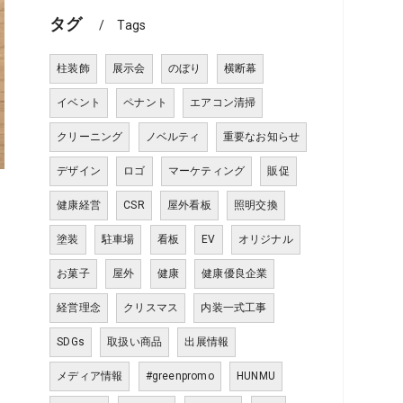
タグ
Tags
柱装飾
展示会
のぼり
横断幕
イベント
ペナント
エアコン清掃
クリーニング
ノベルティ
重要なお知らせ
デザイン
ロゴ
マーケティング
販促
健康経営
CSR
屋外看板
照明交換
塗装
駐車場
看板
EV
オリジナル
お菓子
屋外
健康
健康優良企業
経営理念
クリスマス
内装一式工事
SDGs
取扱い商品
出展情報
メディア情報
#greenpromo
HUNMU