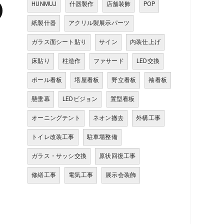
HUNMUJ
什器製作
店舗装飾
POP
紙製什器
アクリル製展示パーツ
ガラス面シート貼り
サイン
内装仕上げ
床貼り
柱造作
ファサード
LED交換
ポール看板
塔屋看板
野立看板
袖看板
懸垂幕
LEDビジョン
置型看板
オーニングテント
ネオン撤去
外構工事
トイレ改装工事
駐車場整備
ガラス・サッシ交換
原状回復工事
修繕工事
電気工事
展示会装飾