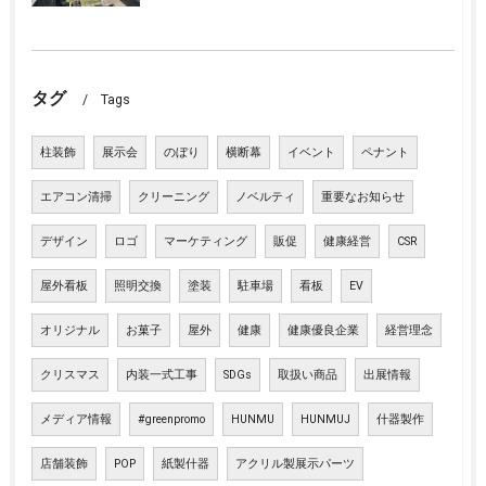
タグ
Tags
柱装飾
展示会
のぼり
横断幕
イベント
ペナント
エアコン清掃
クリーニング
ノベルティ
重要なお知らせ
デザイン
ロゴ
マーケティング
販促
健康経営
CSR
屋外看板
照明交換
塗装
駐車場
看板
EV
オリジナル
お菓子
屋外
健康
健康優良企業
経営理念
クリスマス
内装一式工事
SDGs
取扱い商品
出展情報
メディア情報
#greenpromo
HUNMU
HUNMUJ
什器製作
店舗装飾
POP
紙製什器
アクリル製展示パーツ