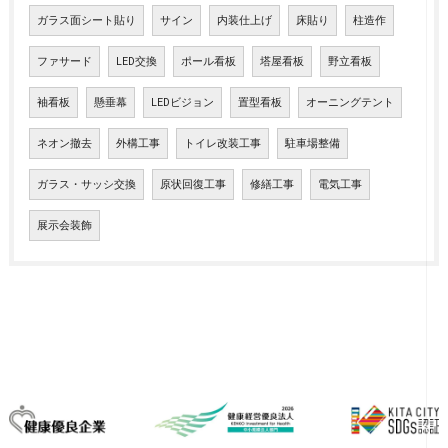
ガラス面シート貼り
サイン
内装仕上げ
床貼り
柱造作
ファサード
LED交換
ポール看板
塔屋看板
野立看板
袖看板
懸垂幕
LEDビジョン
置型看板
オーニングテント
ネオン撤去
外構工事
トイレ改装工事
駐車場整備
ガラス・サッシ交換
原状回復工事
修繕工事
電気工事
展示会装飾