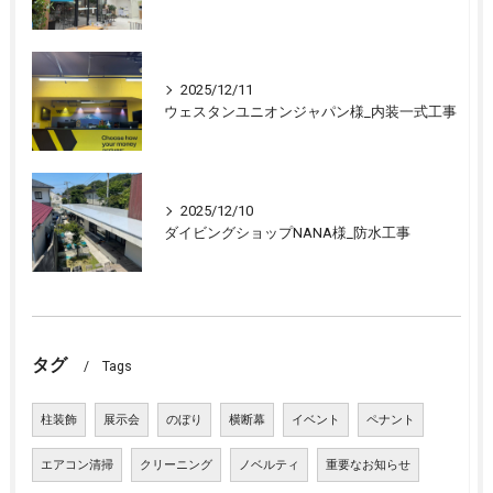
2025/12/11
ウェスタンユニオンジャパン様_内装一式工事
2025/12/10
ダイビングショップNANA様_防水工事
タグ
Tags
柱装飾
展示会
のぼり
横断幕
イベント
ペナント
エアコン清掃
クリーニング
ノベルティ
重要なお知らせ