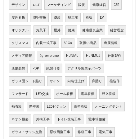
デザイン
ロゴ
マーケティング
販促
健康経営
CSR
屋外看板
照明交換
塗装
駐車場
看板
EV
オリジナル
お菓子
屋外
健康
健康優良企業
経営理念
クリスマス
内装一式工事
SDGs
取扱い商品
出展情報
メディア情報
#greenpromo
HUNMU
HUNMUJ
什器製作
店舗装飾
POP
紙製什器
アクリル製展示パーツ
ガラス面シート貼り
サイン
内装仕上げ
床貼り
柱造作
ファサード
LED交換
ポール看板
塔屋看板
野立看板
袖看板
懸垂幕
LEDビジョン
置型看板
オーニングテント
ネオン撤去
外構工事
トイレ改装工事
駐車場整備
ガラス・サッシ交換
原状回復工事
修繕工事
電気工事