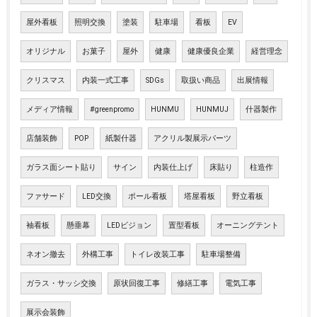
屋外看板
照明交換
塗装
駐車場
看板
EV
オリジナル
お菓子
屋外
健康
健康優良企業
経営理念
クリスマス
内装一式工事
SDGs
取扱い商品
出展情報
メディア情報
#greenpromo
HUNMU
HUNMUJ
什器製作
店舗装飾
POP
紙製什器
アクリル製展示パーツ
ガラス面シート貼り
サイン
内装仕上げ
床貼り
柱造作
ファサード
LED交換
ポール看板
塔屋看板
野立看板
袖看板
懸垂幕
LEDビジョン
置型看板
オーニングテント
ネオン撤去
外構工事
トイレ改装工事
駐車場整備
ガラス・サッシ交換
原状回復工事
修繕工事
電気工事
展示会装飾