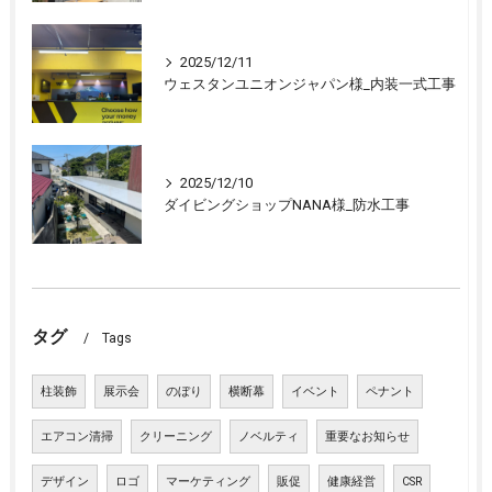
2025/12/11
ウェスタンユニオンジャパン様_内装一式工事
2025/12/10
ダイビングショップNANA様_防水工事
タグ
Tags
柱装飾
展示会
のぼり
横断幕
イベント
ペナント
エアコン清掃
クリーニング
ノベルティ
重要なお知らせ
デザイン
ロゴ
マーケティング
販促
健康経営
CSR