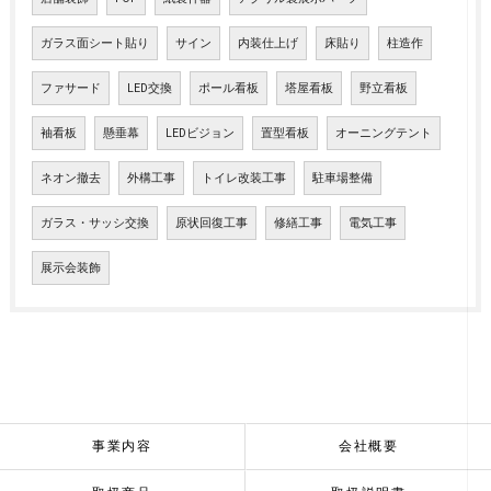
ガラス面シート貼り
サイン
内装仕上げ
床貼り
柱造作
ファサード
LED交換
ポール看板
塔屋看板
野立看板
袖看板
懸垂幕
LEDビジョン
置型看板
オーニングテント
ネオン撤去
外構工事
トイレ改装工事
駐車場整備
ガラス・サッシ交換
原状回復工事
修繕工事
電気工事
展示会装飾
事業内容
会社概要