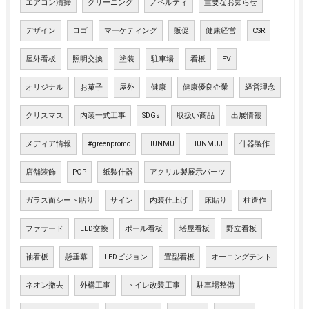
エアコン清掃
クリーニング
ノベルティ
重要なお知らせ
デザイン
ロゴ
マーケティング
販促
健康経営
CSR
屋外看板
照明交換
塗装
駐車場
看板
EV
オリジナル
お菓子
屋外
健康
健康優良企業
経営理念
クリスマス
内装一式工事
SDGs
取扱い商品
出展情報
メディア情報
#greenpromo
HUNMU
HUNMUJ
什器製作
店舗装飾
POP
紙製什器
アクリル製展示パーツ
ガラス面シート貼り
サイン
内装仕上げ
床貼り
柱造作
ファサード
LED交換
ポール看板
塔屋看板
野立看板
袖看板
懸垂幕
LEDビジョン
置型看板
オーニングテント
ネオン撤去
外構工事
トイレ改装工事
駐車場整備