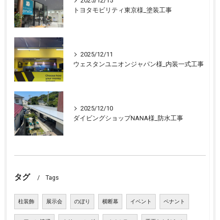
2025/12/15
トヨタモビリティ東京様_塗装工事
2025/12/11
ウェスタンユニオンジャパン様_内装一式工事
2025/12/10
ダイビングショップNANA様_防水工事
タグ
Tags
柱装飾
展示会
のぼり
横断幕
イベント
ペナント