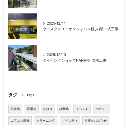
2025/12/11
ウェスタンユニオンジャパン様_内装一式工事
2025/12/10
ダイビングショップNANA様_防水工事
タグ
Tags
柱装飾
展示会
のぼり
横断幕
イベント
ペナント
エアコン清掃
クリーニング
ノベルティ
重要なお知らせ