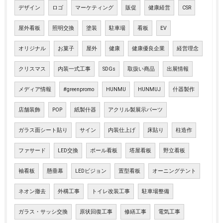
デザイン
ロゴ
マーケティング
販促
健康経営
CSR
屋外看板
照明交換
塗装
駐車場
看板
EV
オリジナル
お菓子
屋外
健康
健康優良企業
経営理念
クリスマス
内装一式工事
SDGs
取扱い商品
出展情報
メディア情報
#greenpromo
HUNMU
HUNMUJ
什器製作
店舗装飾
POP
紙製什器
アクリル製展示パーツ
ガラス面シート貼り
サイン
内装仕上げ
床貼り
柱造作
ファサード
LED交換
ポール看板
塔屋看板
野立看板
袖看板
懸垂幕
LEDビジョン
置型看板
オーニングテント
ネオン撤去
外構工事
トイレ改装工事
駐車場整備
ガラス・サッシ交換
原状回復工事
修繕工事
電気工事