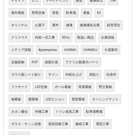
デザイン
ロゴ
マーケティング
販促
健康経営
CSR
屋外看板
照明交換
塗装
駐車場
看板
EV
オリジナル
お菓子
屋外
健康
健康優良企業
経営理念
クリスマス
内装一式工事
SDGs
取扱い商品
出展情報
メディア情報
#greenpromo
HUNMU
HUNMUJ
什器製作
店舗装飾
POP
紙製什器
アクリル製展示パーツ
ガラス面シート貼り
サイン
内装仕上げ
床貼り
柱造作
ファサード
LED交換
ポール看板
塔屋看板
野立看板
袖看板
懸垂幕
LEDビジョン
置型看板
オーニングテント
ネオン撤去
外構工事
トイレ改装工事
駐車場整備
ガラス・サッシ交換
原状回復工事
修繕工事
電気工事