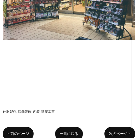
什器製作
店舗装飾
内装
建築工事
< 前のページ
一覧に戻る
次のページ >