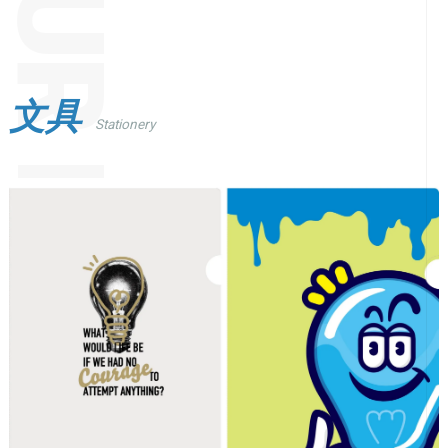
文具
Stationery