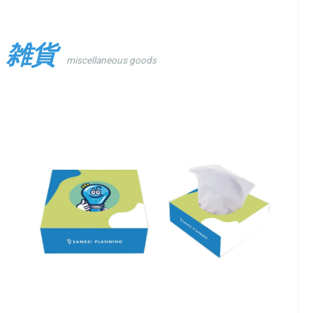
雑貨
miscellaneous goods